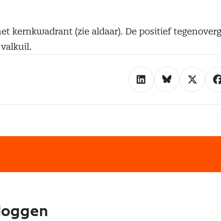
t kernkwadrant (zie aldaar). De positief tegenover
valkuil.
loggen