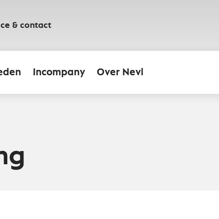
ice & contact
eden
Incompany
Over Nevi
ng