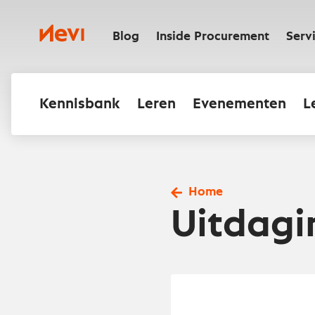
Ga
naar
Nevi
inhoud
Blog
Inside Procurement
Serv
Kennisbank
Leren
Evenementen
L
Home
Uitdagi