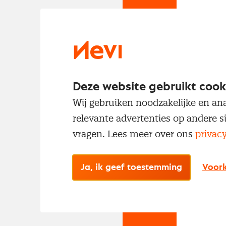
Om t
met
Deze website gebruikt cook
Wij gebruiken noodzakelijke en ana
relevante advertenties op andere s
vragen. Lees meer over ons
privac
No
Ja, ik geef toestemming
Voork
Met