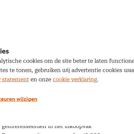
oegang te krijgen tot dit artikel moet je ingelogd zi
 je Nevi account.
Inloggen
ies
lytische cookies om de site beter te laten functio
ites te tonen, gebruiken wij advertentie cookies w
y statement
en onze
cookie verklaring
.
g geen Nevi account?
euren wijzigen
 een Nevi account krijg je gratis toegang tot:
Een online platform speciaal voor inkopers en
geïnteresseerden in het inkoopvak