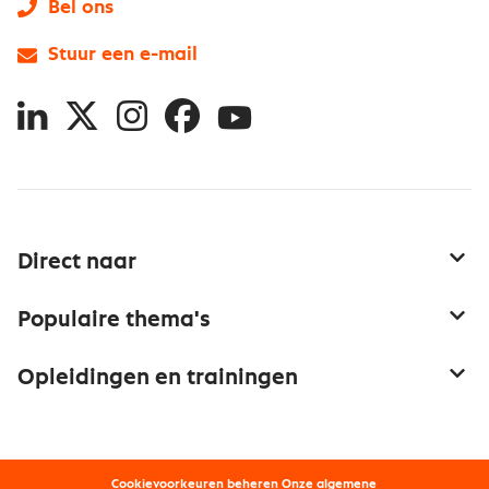
Bel ons
Stuur een e-mail
LinkedIn
X
Instagram
Facebook
YouTube
Direct naar
Service & contact
Populaire thema's
Over inkoop
Aanbesteden
Opleidingen en trainingen
Netwerk en communities
Contractmanagement
Trainingen
Aanmelden nieuwsbrief
Kostenmanagement
Opleidingen
Word lid van Nevi
Onderhandelen
Cookievoorkeuren beheren
Onze
algemene