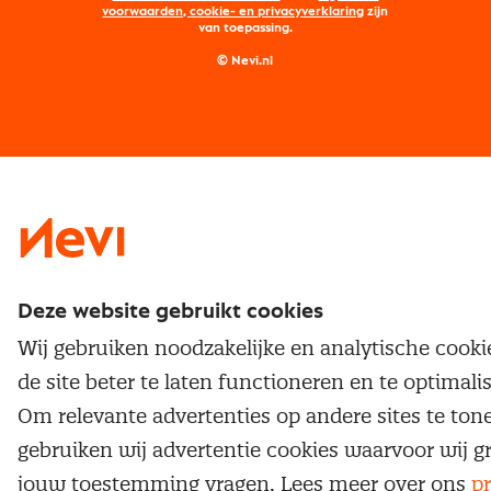
Maatwerk
Nevi PMI®
voorwaarden, cookie- en privacyverklaring
zijn
van toepassing.
Supply management
Examens
Inkoop vacatures
© Nevi.nl
Vrijstellingen
Opzeggen lidmaatschap
Traineeship
Nevi 1
Nevi 2
Deze website gebruikt cookies
Wij gebruiken noodzakelijke en analytische cook
de site beter te laten functioneren en te optimali
Om relevante advertenties op andere sites te ton
gebruiken wij advertentie cookies waarvoor wij g
jouw toestemming vragen. Lees meer over ons
pr