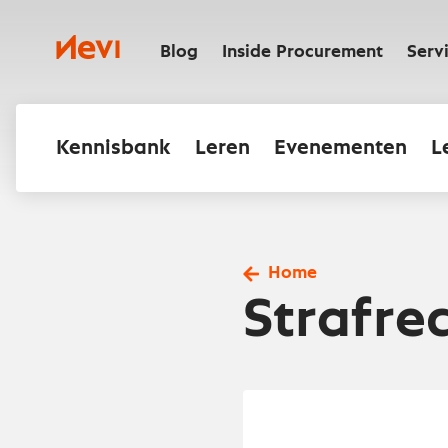
Ga
naar
Nevi
inhoud
Blog
Inside Procurement
Serv
Kennisbank
Leren
Evenementen
L
Home
Strafre