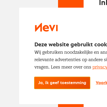
In
Om t
met
Deze website gebruikt cook
Wij gebruiken noodzakelijke en ana
relevante advertenties op andere s
vragen. Lees meer over ons
privac
No
Ja, ik geef toestemming
Voork
Met