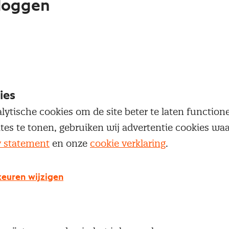
loggen
oegang te krijgen tot dit artikel moet je ingelogd zi
 je Nevi account.
Inloggen
ies
lytische cookies om de site beter te laten functio
ites te tonen, gebruiken wij advertentie cookies w
y statement
en onze
cookie verklaring
.
g geen Nevi account?
euren wijzigen
 een Nevi account krijg je gratis toegang tot:
Een online platform speciaal voor inkopers en