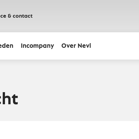
ice & contact
eden
Incompany
Over Nevi
cht