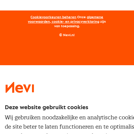
Aanmelden nieuwsbrief
Kostenmanagement
Opleidingen
Word lid van Nevi
Onderhandelen
Cookievoorkeuren beheren
Onze
algemene
Maatwerk
Nevi PMI®
voorwaarden, cookie- en privacyverklaring
zijn
van toepassing.
Supply management
Examens
Inkoop vacatures
© Nevi.nl
Vrijstellingen
Opzeggen lidmaatschap
Traineeship
Nevi 1
Nevi 2
Deze website gebruikt cookies
Wij gebruiken noodzakelijke en analytische cook
de site beter te laten functioneren en te optimali