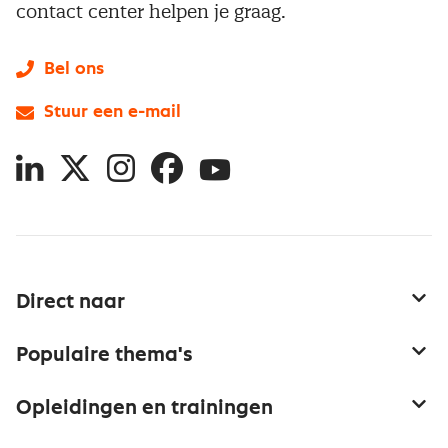
contact center helpen je graag.
Bel ons
Stuur een e-mail
LinkedIn
X
Instagram
Facebook
YouTube
Direct naar
Service & contact
Populaire thema's
Over inkoop
Aanbesteden
Opleidingen en trainingen
Netwerk en communities
Contractmanagement
Trainingen