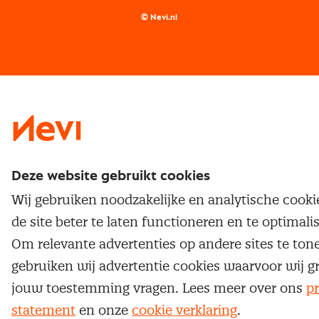
Supply management
Examens
Inkoop vacatures
© Nevi.nl
Vrijstellingen
Opzeggen lidmaatschap
Traineeship
Nevi 1
Nevi 2
Deze website gebruikt cookies
Wij gebruiken noodzakelijke en analytische cook
de site beter te laten functioneren en te optimali
Om relevante advertenties op andere sites te ton
gebruiken wij advertentie cookies waarvoor wij g
jouw toestemming vragen. Lees meer over ons
pr
statement
en onze
cookie verklaring
.