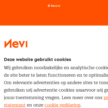
Supply management
Examens
Inkoop vacatures
© Nevi.nl
Vrijstellingen
Opzeggen lidmaatschap
Traineeship
Nevi 1
Nevi 2
Deze website gebruikt cookies
Wij gebruiken noodzakelijke en analytische cook
de site beter te laten functioneren en te optimali
Om relevante advertenties op andere sites te ton
gebruiken wij advertentie cookies waarvoor wij g
jouw toestemming vragen. Lees meer over ons
pr
statement
en onze
cookie verklaring
.