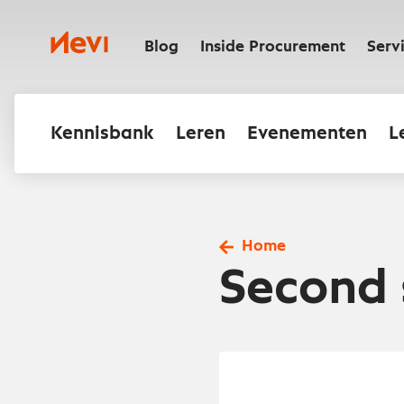
Ga
naar
Nevi
inhoud
Blog
Inside Procurement
Serv
Kennisbank
Leren
Evenementen
L
Home
Second 