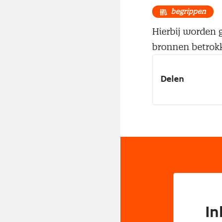
begrippen
Hierbij worden g
bronnen betrok
Delen
In