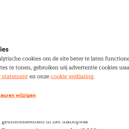
oegang te krijgen tot dit artikel moet je ingelogd zi
 je Nevi account.
Inloggen
ies
lytische cookies om de site beter te laten functio
ites te tonen, gebruiken wij advertentie cookies w
y statement
en onze
cookie verklaring
.
g geen Nevi account?
euren wijzigen
 een Nevi account krijg je gratis toegang tot:
Een online platform speciaal voor inkopers en
geïnteresseerden in het inkoopvak