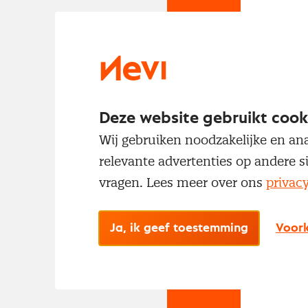
Om t
met
Deze website gebruikt cook
Wij gebruiken noodzakelijke en ana
relevante advertenties op andere s
vragen. Lees meer over ons
privac
No
Ja, ik geef toestemming
Voork
Met