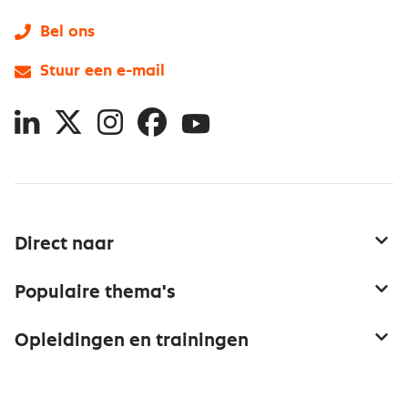
Bel ons
Stuur een e-mail
LinkedIn
X
Instagram
Facebook
YouTube
Direct naar
Service & contact
Populaire thema's
Over inkoop
Aanbesteden
Opleidingen en trainingen
Netwerk en communities
Contractmanagement
Trainingen
Aanmelden nieuwsbrief
Kostenmanagement