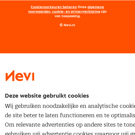
Opleidingen
Word lid van Nevi
Onderhandelen
Cookievoorkeuren beheren
Onze
algemene
Maatwerk
Nevi PMI®
voorwaarden, cookie- en privacyverklaring
zijn
van toepassing.
Supply management
Examens
Inkoop vacatures
© Nevi.nl
Vrijstellingen
Opzeggen lidmaatschap
Traineeship
Nevi 1
Nevi 2
Deze website gebruikt cookies
Wij gebruiken noodzakelijke en analytische cook
de site beter te laten functioneren en te optimali
Om relevante advertenties op andere sites te ton
gebruiken wij advertentie cookies waarvoor wij g