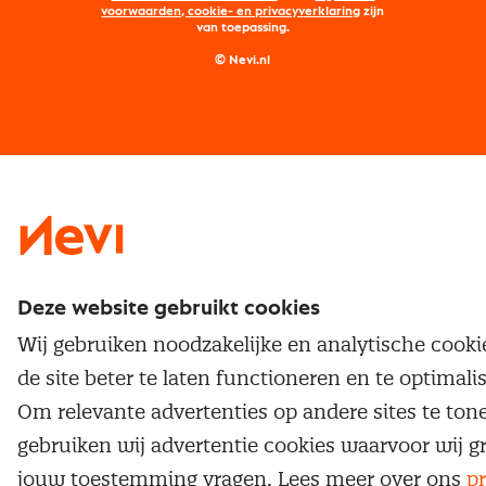
Maatwerk
Nevi PMI®
voorwaarden, cookie- en privacyverklaring
zijn
van toepassing.
Supply management
Examens
Inkoop vacatures
© Nevi.nl
Vrijstellingen
Opzeggen lidmaatschap
Traineeship
Nevi 1
Nevi 2
Deze website gebruikt cookies
Wij gebruiken noodzakelijke en analytische cook
de site beter te laten functioneren en te optimali
Om relevante advertenties op andere sites te ton
gebruiken wij advertentie cookies waarvoor wij g
jouw toestemming vragen. Lees meer over ons
pr