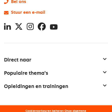
Bel ons
Stuur een e-mail
LinkedIn
X
Instagram
Facebook
YouTube
Direct naar
Service & contact
Populaire thema's
Over inkoop
Aanbesteden
Opleidingen en trainingen
Netwerk en communities
Contractmanagement
Trainingen
Aanmelden nieuwsbrief
Kostenmanagement
Opleidingen
Word lid van Nevi
Onderhandelen
Cookievoorkeuren beheren
Onze
algemene