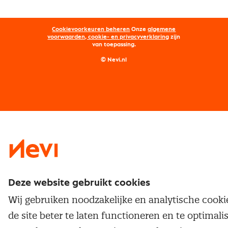
Aanmelden nieuwsbrief
Kostenmanagement
Opleidingen
Word lid van Nevi
Onderhandelen
Cookievoorkeuren beheren
Onze
algemene
Maatwerk
Nevi PMI®
voorwaarden, cookie- en privacyverklaring
zijn
van toepassing.
Supply management
Examens
Inkoop vacatures
© Nevi.nl
Vrijstellingen
Opzeggen lidmaatschap
Traineeship
Nevi 1
Nevi 2
Deze website gebruikt cookies
Wij gebruiken noodzakelijke en analytische cook
de site beter te laten functioneren en te optimali