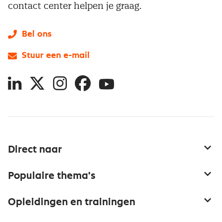
contact center helpen je graag.
Bel ons
Stuur een e-mail
LinkedIn
X
Instagram
Facebook
YouTube
Direct naar
Service & contact
Populaire thema's
Over inkoop
Aanbesteden
Opleidingen en trainingen
Netwerk en communities
Contractmanagement
Trainingen