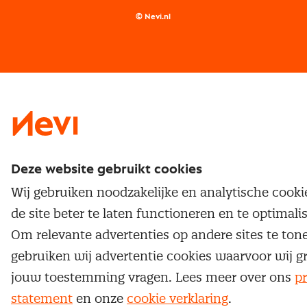
Supply management
Examens
Inkoop vacatures
© Nevi.nl
Vrijstellingen
Opzeggen lidmaatschap
Traineeship
Nevi 1
Nevi 2
Deze website gebruikt cookies
Wij gebruiken noodzakelijke en analytische cook
de site beter te laten functioneren en te optimali
Om relevante advertenties op andere sites te ton
gebruiken wij advertentie cookies waarvoor wij g
jouw toestemming vragen. Lees meer over ons
pr
statement
en onze
cookie verklaring
.