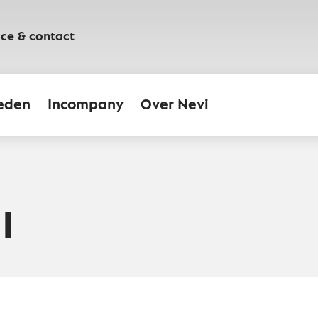
ice & contact
eden
Incompany
Over Nevi
I