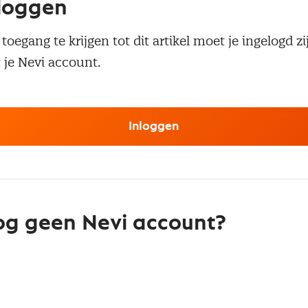
loggen
oegang te krijgen tot dit artikel moet je ingelogd zi
 je Nevi account.
Inloggen
g geen Nevi account?
 een Nevi account krijg je gratis toegang tot:
Een online platform speciaal voor inkopers en