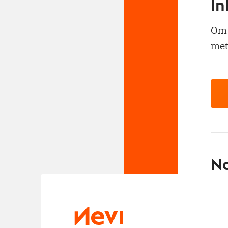
In
Om t
met
No
Met