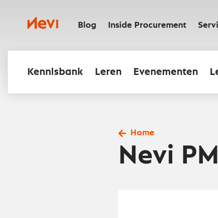
Ga
naar
Nevi
inhoud
Blog
Inside Procurement
Serv
Kennisbank
Leren
Evenementen
L
Home
Nevi PM