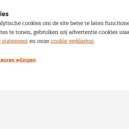
geïnteresseerden in het inkoopvak
Een community van meer dan 12.000
ies
inkoopprofessionals
lytische cookies om de site beter te laten functio
Toegang tot diepgaande inkoopkennis en de nieu
ites te tonen, gebruiken wij advertentie cookies w
ontwikkelingen
y statement
en onze
cookie verklaring
.
euren wijzigen
Maak een Nevi account aan