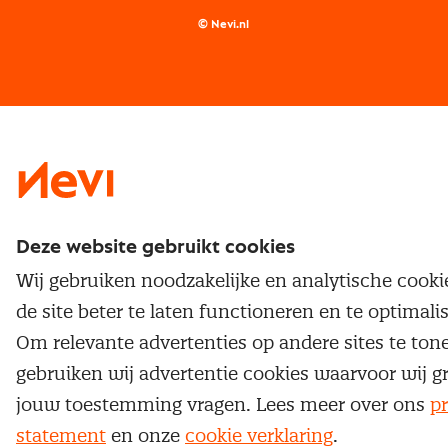
Supply management
Examens
Inkoop vacatures
© Nevi.nl
Vrijstellingen
Opzeggen lidmaatschap
Traineeship
Nevi 1
Nevi 2
Deze website gebruikt cookies
Wij gebruiken noodzakelijke en analytische cook
de site beter te laten functioneren en te optimali
Om relevante advertenties op andere sites te ton
gebruiken wij advertentie cookies waarvoor wij g
jouw toestemming vragen. Lees meer over ons
pr
statement
en onze
cookie verklaring
.