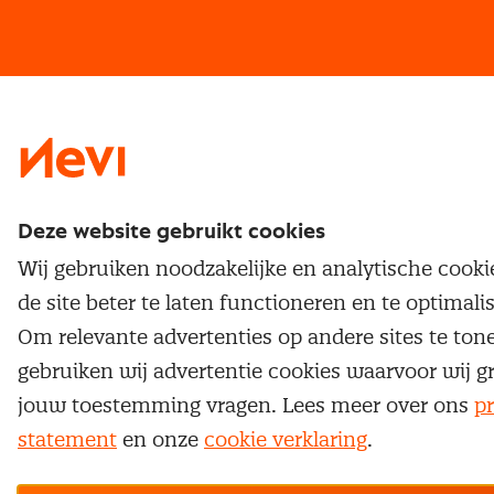
Vrijstellingen
Opzeggen lidmaatschap
Traineeship
Nevi 1
Nevi 2
Deze website gebruikt cookies
Wij gebruiken noodzakelijke en analytische cook
de site beter te laten functioneren en te optimali
Om relevante advertenties op andere sites te ton
gebruiken wij advertentie cookies waarvoor wij g
jouw toestemming vragen. Lees meer over ons
pr
statement
en onze
cookie verklaring
.