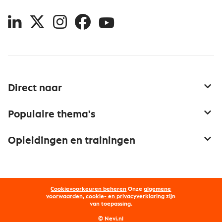
LinkedIn
X
Instagram
Facebook
YouTube
Direct naar
Service & contact
Populaire thema's
Over inkoop
Aanbesteden
Opleidingen en trainingen
Netwerk en communities
Contractmanagement
Trainingen
Aanmelden nieuwsbrief
Kostenmanagement
Opleidingen
Word lid van Nevi
Onderhandelen
Cookievoorkeuren beheren
Onze
algemene
Maatwerk
Nevi PMI®
voorwaarden, cookie- en privacyverklaring
zijn
van toepassing.
Supply management
Examens
Inkoop vacatures
© Nevi.nl