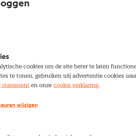
loggen
oegang te krijgen tot dit artikel moet je ingelogd zi
 je Nevi account.
Inloggen
ies
lytische cookies om de site beter te laten functio
ites te tonen, gebruiken wij advertentie cookies w
y statement
en onze
cookie verklaring
.
g geen Nevi account?
euren wijzigen
 een Nevi account krijg je gratis toegang tot:
Een online platform speciaal voor inkopers en