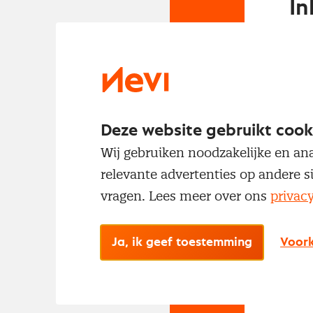
In
Om t
met
Deze website gebruikt cook
Wij gebruiken noodzakelijke en ana
relevante advertenties op andere s
vragen. Lees meer over ons
privac
No
Ja, ik geef toestemming
Voork
Met