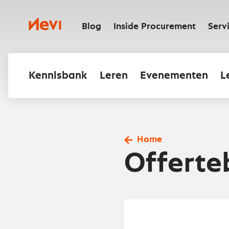
Ga
naar
Nevi
inhoud
Blog
Inside Procurement
Serv
Kennisbank
Leren
Evenementen
L
Home
Offerte