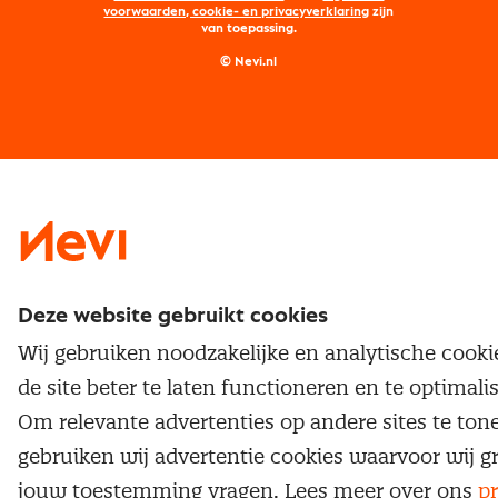
Maatwerk
Nevi PMI®
voorwaarden, cookie- en privacyverklaring
zijn
van toepassing.
Supply management
Examens
Inkoop vacatures
© Nevi.nl
Vrijstellingen
Opzeggen lidmaatschap
Traineeship
Nevi 1
Nevi 2
Deze website gebruikt cookies
Wij gebruiken noodzakelijke en analytische cook
de site beter te laten functioneren en te optimali
Om relevante advertenties op andere sites te ton
gebruiken wij advertentie cookies waarvoor wij g
jouw toestemming vragen. Lees meer over ons
pr