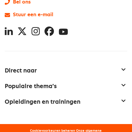
Bel ons
Stuur een e-mail
LinkedIn
X
Instagram
Facebook
YouTube
Direct naar
Service & contact
Populaire thema's
Over inkoop
Aanbesteden
Opleidingen en trainingen
Netwerk en communities
Contractmanagement
Trainingen
Aanmelden nieuwsbrief
Kostenmanagement
Opleidingen
Word lid van Nevi
Onderhandelen
Cookievoorkeuren beheren
Onze
algemene