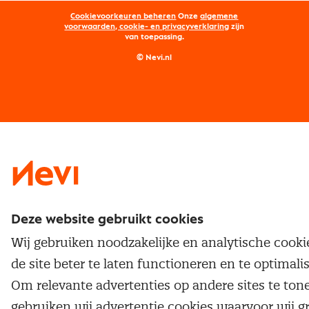
Opleidingen
Word lid van Nevi
Onderhandelen
Cookievoorkeuren beheren
Onze
algemene
Maatwerk
Nevi PMI®
voorwaarden, cookie- en privacyverklaring
zijn
van toepassing.
Supply management
Examens
Inkoop vacatures
© Nevi.nl
Vrijstellingen
Opzeggen lidmaatschap
Traineeship
Nevi 1
Nevi 2
Deze website gebruikt cookies
Wij gebruiken noodzakelijke en analytische cook
de site beter te laten functioneren en te optimali
Om relevante advertenties op andere sites te ton
gebruiken wij advertentie cookies waarvoor wij g