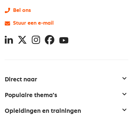
Bel ons
Stuur een e-mail
LinkedIn
X
Instagram
Facebook
YouTube
Direct naar
Service & contact
Populaire thema's
Over inkoop
Aanbesteden
Opleidingen en trainingen
Netwerk en communities
Contractmanagement
Trainingen
Aanmelden nieuwsbrief
Kostenmanagement