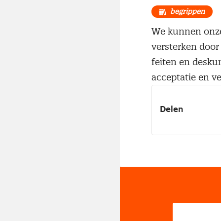
begrippen
We kunnen onze 
versterken door
feiten en deskun
acceptatie en v
Delen