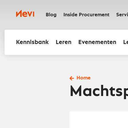
Ga
naar
Nevi
inhoud
Blog
Inside Procurement
Serv
Kennisbank
Leren
Evenementen
L
Home
Machts