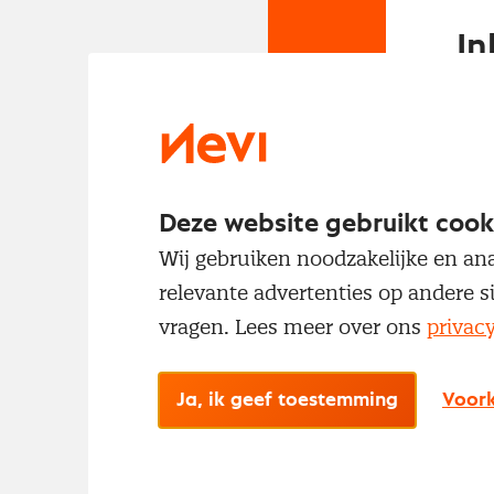
In
Om t
met
Deze website gebruikt cook
Wij gebruiken noodzakelijke en ana
relevante advertenties op andere s
vragen. Lees meer over ons
privac
No
Ja, ik geef toestemming
Voork
Met