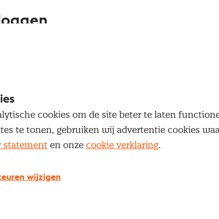
loggen
oegang te krijgen tot dit artikel moet je ingelogd zi
 je Nevi account.
ies
Inloggen
lytische cookies om de site beter te laten functio
ites te tonen, gebruiken wij advertentie cookies w
y statement
en onze
cookie verklaring
.
g geen Nevi account?
euren wijzigen
 een Nevi account krijg je gratis toegang tot: