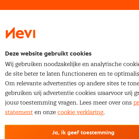
Traineeship
Nevi 1
Nevi 2
Deze website gebruikt cookies
Wij gebruiken noodzakelijke en analytische cook
de site beter te laten functioneren en te optimali
Om relevante advertenties op andere sites te ton
gebruiken wij advertentie cookies waarvoor wij g
jouw toestemming vragen. Lees meer over ons
pr
statement
en onze
cookie verklaring
.
Ja, ik geef toestemming