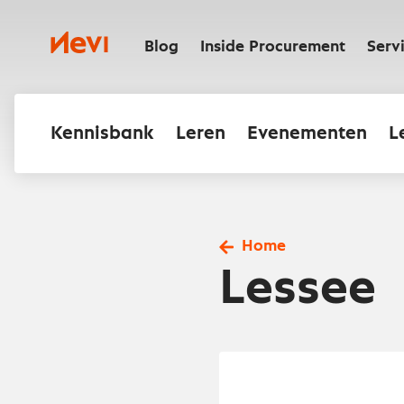
Ga
naar
Nevi
inhoud
Blog
Inside Procurement
Serv
Kennisbank
Leren
Evenementen
L
Home
Lessee