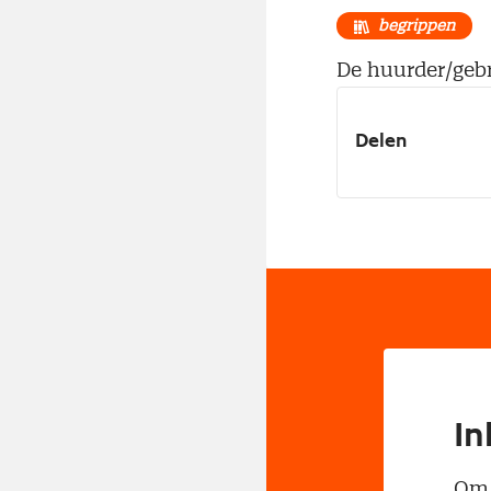
begrippen
De huurder/gebr
Delen
In
Om t