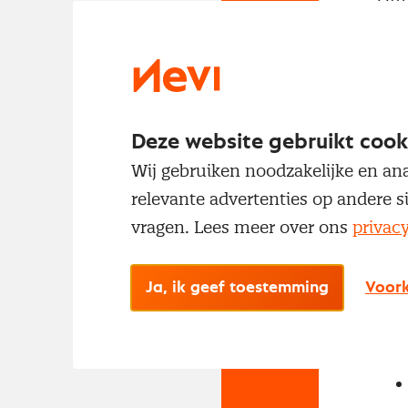
met
Deze website gebruikt cook
Wij gebruiken noodzakelijke en ana
relevante advertenties op andere s
vragen. Lees meer over ons
privac
No
Met
Ja, ik geef toestemming
Voork