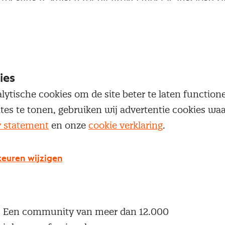
 je Nevi account.
Inloggen
ies
lytische cookies om de site beter te laten functio
ites te tonen, gebruiken wij advertentie cookies w
y statement
en onze
cookie verklaring
.
g geen Nevi account?
 een Nevi account krijg je gratis toegang tot:
euren wijzigen
Een online platform speciaal voor inkopers en
geïnteresseerden in het inkoopvak
Een community van meer dan 12.000