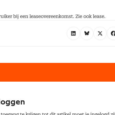
uiker bij een leaseovereenkomst. Zie ook lease.
loggen
oegang te krijgen tot dit artikel moet je ingelogd zi