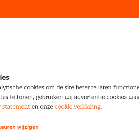
loggen
oegang te krijgen tot dit artikel moet je ingelogd zi
 je Nevi account.
ies
lytische cookies om de site beter te laten functio
Inloggen
ites te tonen, gebruiken wij advertentie cookies w
y statement
en onze
cookie verklaring
.
euren wijzigen