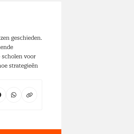
jzen geschieden.
llende
e scholen voor
oe strategieën