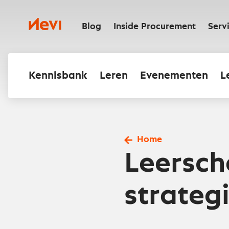
Ga
naar
Nevi
inhoud
Blog
Inside Procurement
Serv
Kennisbank
Leren
Evenementen
L
Home
Leersch
strateg