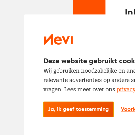
In
Om t
met
Deze website gebruikt cook
Wij gebruiken noodzakelijke en ana
relevante advertenties op andere s
vragen. Lees meer over ons
privac
No
Ja, ik geef toestemming
Voork
Met