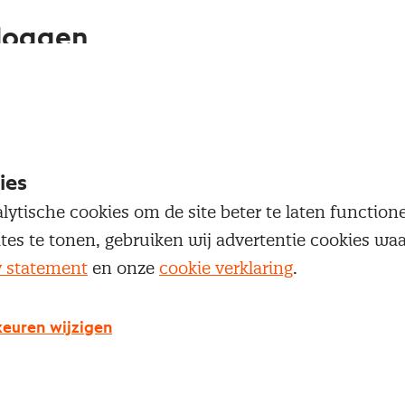
loggen
oegang te krijgen tot dit artikel moet je ingelogd zi
 je Nevi account.
ies
Inloggen
lytische cookies om de site beter te laten functio
ites te tonen, gebruiken wij advertentie cookies w
y statement
en onze
cookie verklaring
.
g geen Nevi account?
euren wijzigen
 een Nevi account krijg je gratis toegang tot: