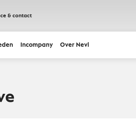
ice & contact
eden
Incompany
Over Nevi
ve