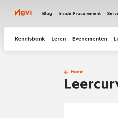
Ga
naar
Nevi
inhoud
Blog
Inside Procurement
Serv
Kennisbank
Leren
Evenementen
L
Home
Leercur