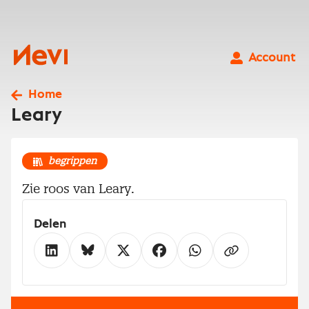
Ga
naar
inhoud
Nevi
Account
Home
Leary
begrippen
Zie roos van Leary.
Delen