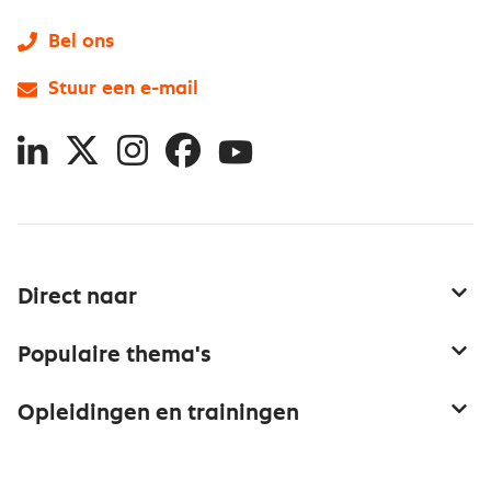
Bel ons
Stuur een e-mail
LinkedIn
X
Instagram
Facebook
YouTube
Direct naar
Service & contact
Populaire thema's
Over inkoop
Aanbesteden
Opleidingen en trainingen
Netwerk en communities
Contractmanagement
Trainingen
Aanmelden nieuwsbrief
Kostenmanagement