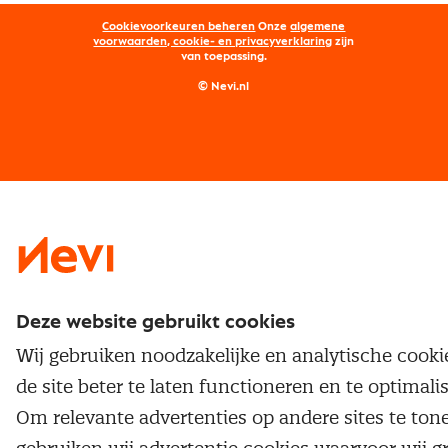
Opleidingen
Word lid van Nevi
Onderhandelen
Cookievoorkeuren beheren
Onze
algemene
Maatwerk
Nevi PMI®
voorwaarden, cookie- en privacyverklaring
zijn
van toepassing.
Supply management
Examens
Inkoop vacatures
© Nevi.nl
Vrijstellingen
Opzeggen lidmaatschap
Traineeship
Nevi 1
Nevi 2
Deze website gebruikt cookies
Wij gebruiken noodzakelijke en analytische cook
de site beter te laten functioneren en te optimali
Om relevante advertenties op andere sites te ton