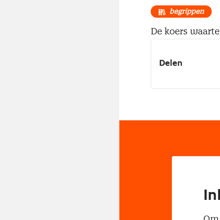
begrippen
De koers waarte
Delen
In
Om t