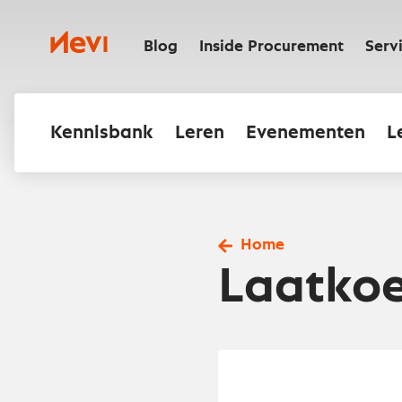
Ga
naar
Nevi
inhoud
Blog
Inside Procurement
Serv
Kennisbank
Leren
Evenementen
L
Home
Laatkoe