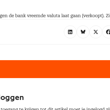
gen de bank vreemde valuta laat gaan (verkoopt). Zi
loggen
oegang te krijgen tot dit artikel moet je ingelogd zi