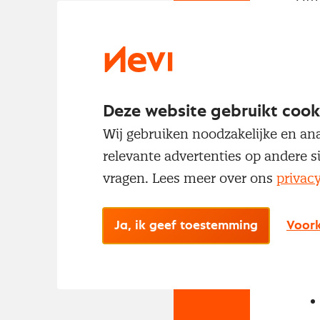
met
Deze website gebruikt cook
Wij gebruiken noodzakelijke en ana
relevante advertenties op andere s
vragen. Lees meer over ons
privac
No
Met
Ja, ik geef toestemming
Voork