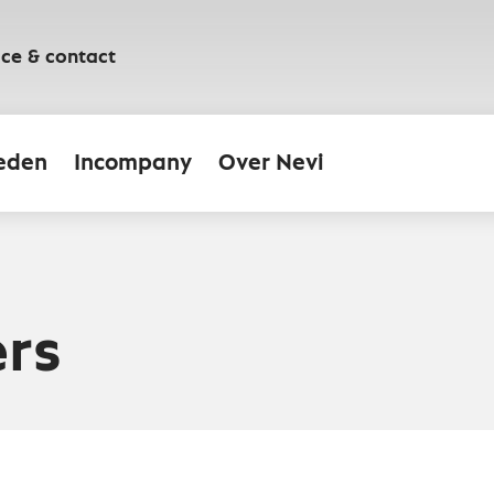
ice & contact
eden
Incompany
Over Nevi
rs