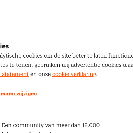
 je Nevi account.
Inloggen
ies
lytische cookies om de site beter te laten functio
ites te tonen, gebruiken wij advertentie cookies w
y statement
en onze
cookie verklaring
.
g geen Nevi account?
 een Nevi account krijg je gratis toegang tot:
euren wijzigen
Een online platform speciaal voor inkopers en
geïnteresseerden in het inkoopvak
Een community van meer dan 12.000