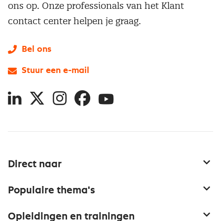
ons op. Onze professionals van het Klant
contact center helpen je graag.
Bel ons
Stuur een e-mail
LinkedIn
X
Instagram
Facebook
YouTube
Direct naar
Service & contact
Populaire thema's
Over inkoop
Aanbesteden
Opleidingen en trainingen
Netwerk en communities