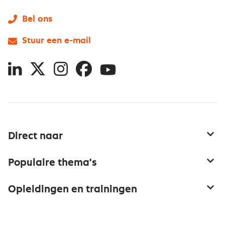
Bel ons
Stuur een e-mail
LinkedIn
X
Instagram
Facebook
YouTube
Direct naar
Service & contact
Populaire thema's
Over inkoop
Aanbesteden
Opleidingen en trainingen
Netwerk en communities
Contractmanagement
Trainingen
Aanmelden nieuwsbrief
Kostenmanagement