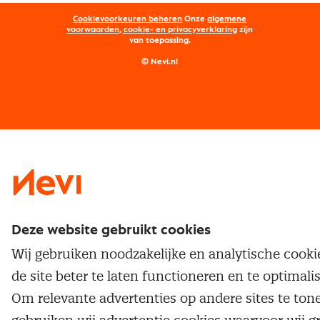
Opleidingen
Word lid van Nevi
Onderhandelen
Cookievoorkeuren beheren
Onze
algemene
Maatwerk
Nevi PMI®
voorwaarden, cookie- en privacyverklaring
zijn
van toepassing.
Supply management
Examens
Inkoop vacatures
© Nevi.nl
Vrijstellingen
Opzeggen lidmaatschap
Traineeship
Nevi 1
Nevi 2
Deze website gebruikt cookies
Wij gebruiken noodzakelijke en analytische cook
de site beter te laten functioneren en te optimali
Om relevante advertenties op andere sites te ton