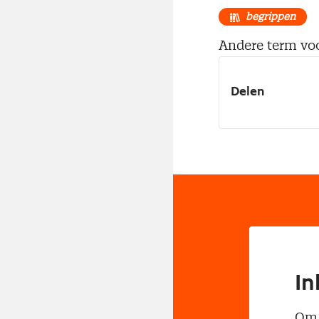
begrippen
Andere term voo
Delen
In
Om t