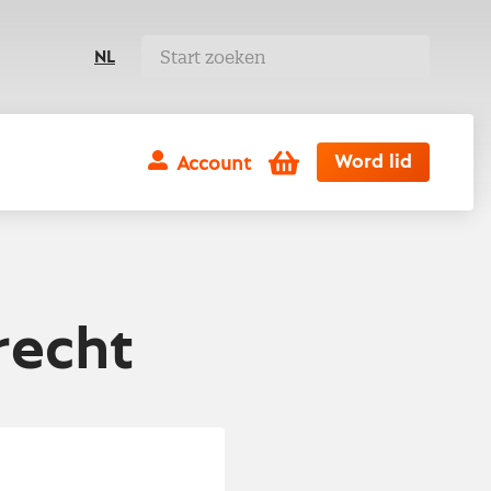
NL
Winkelwagen
Word lid
Account
recht