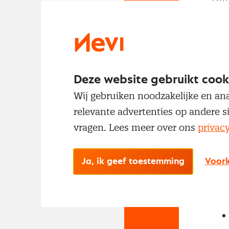
met
Deze website gebruikt cook
Wij gebruiken noodzakelijke en ana
relevante advertenties op andere s
vragen. Lees meer over ons
privac
No
Met
Ja, ik geef toestemming
Voork