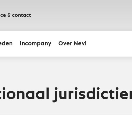
ice & contact
eden
Incompany
Over Nevi
ionaal jurisdictie