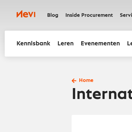
Ga
naar
Nevi
inhoud
Blog
Inside Procurement
Serv
Kennisbank
Leren
Evenementen
L
Home
Internat