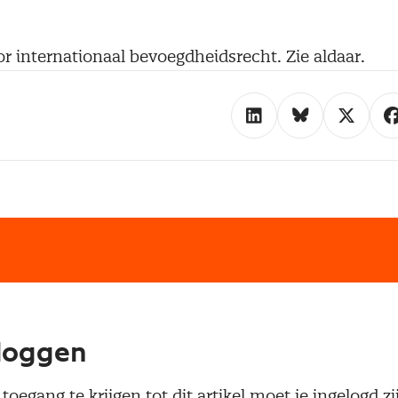
r internationaal bevoegdheidsrecht. Zie aldaar.
loggen
oegang te krijgen tot dit artikel moet je ingelogd zi