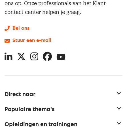
ons op. Onze professionals van het Klant
contact center helpen je graag.
Bel ons
Stuur een e-mail
LinkedIn
X
Instagram
Facebook
YouTube
Direct naar
Service & contact
Populaire thema's
Over inkoop
Aanbesteden
Opleidingen en trainingen
Netwerk en communities