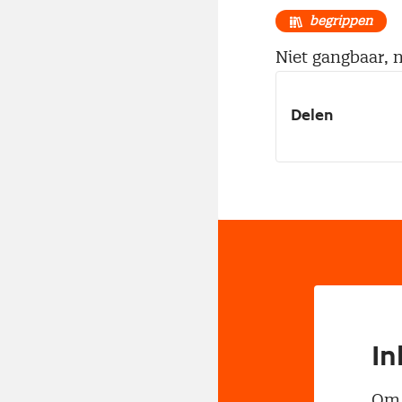
begrippen
Niet gangbaar, n
Delen
In
Om t