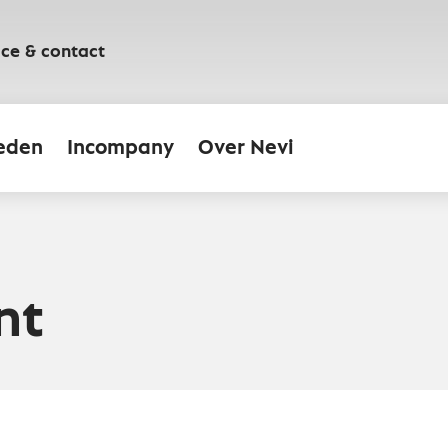
ice & contact
eden
Incompany
Over Nevi
nt