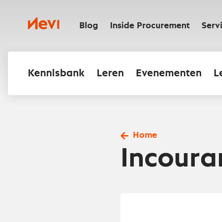
Ga
naar
Nevi
inhoud
Blog
Inside Procurement
Serv
Kennisbank
Leren
Evenementen
L
Home
Incoura