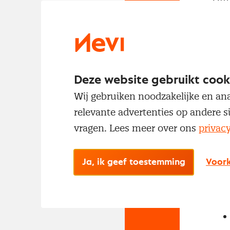
met
Deze website gebruikt cook
Wij gebruiken noodzakelijke en ana
relevante advertenties op andere s
vragen. Lees meer over ons
privac
No
Met
Ja, ik geef toestemming
Voork