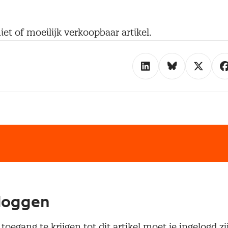
iet of moeilijk verkoopbaar artikel.
loggen
oegang te krijgen tot dit artikel moet je ingelogd zi