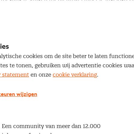
 je Nevi account.
Inloggen
ies
lytische cookies om de site beter te laten functio
ites te tonen, gebruiken wij advertentie cookies w
y statement
en onze
cookie verklaring
.
g geen Nevi account?
 een Nevi account krijg je gratis toegang tot:
euren wijzigen
Een online platform speciaal voor inkopers en
geïnteresseerden in het inkoopvak
Een community van meer dan 12.000