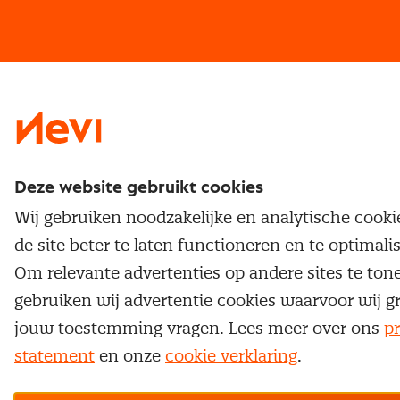
Vrijstellingen
Opzeggen lidmaatschap
Traineeship
Nevi 1
Nevi 2
Deze website gebruikt cookies
Wij gebruiken noodzakelijke en analytische cook
de site beter te laten functioneren en te optimali
Om relevante advertenties op andere sites te ton
gebruiken wij advertentie cookies waarvoor wij g
jouw toestemming vragen. Lees meer over ons
pr
statement
en onze
cookie verklaring
.