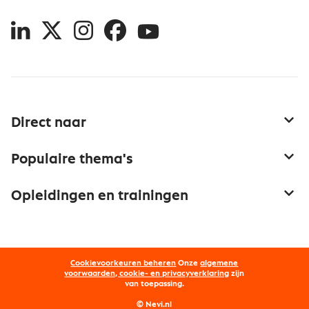
LinkedIn
X
Instagram
Facebook
YouTube
Direct naar
Service & contact
Populaire thema's
Over inkoop
Aanbesteden
Opleidingen en trainingen
Netwerk en communities
Contractmanagement
Trainingen
Aanmelden nieuwsbrief
Kostenmanagement
Opleidingen
Word lid van Nevi
Onderhandelen
Cookievoorkeuren beheren
Onze
algemene
Maatwerk
Nevi PMI®
voorwaarden, cookie- en privacyverklaring
zijn
van toepassing.
Supply management
Examens
Inkoop vacatures
© Nevi.nl