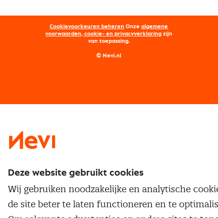
Aanmelden nieuwsbrief
Kostenmanagement
Opleidingen
Word lid van Nevi
Onderhandelen
Cookievoorkeuren beheren
Onze
algemene
Maatwerk
Nevi PMI®
voorwaarden, cookie- en privacyverklaring
zijn
van toepassing.
Supply management
Examens
Inkoop vacatures
© Nevi.nl
Vrijstellingen
Opzeggen lidmaatschap
Traineeship
Nevi 1
Nevi 2
Deze website gebruikt cookies
Wij gebruiken noodzakelijke en analytische cook
de site beter te laten functioneren en te optimali