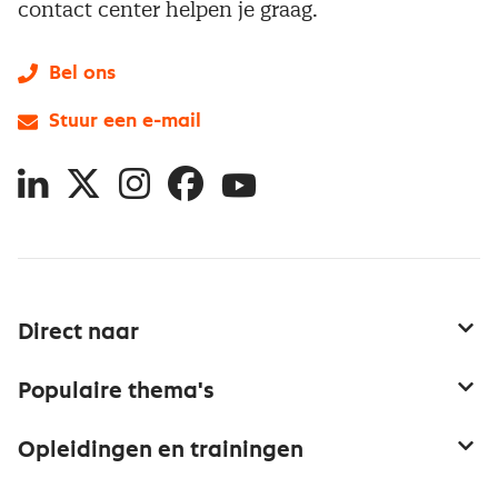
contact center helpen je graag.
Bel ons
Stuur een e-mail
LinkedIn
X
Instagram
Facebook
YouTube
Direct naar
Service & contact
Populaire thema's
Over inkoop
Aanbesteden
Opleidingen en trainingen
Netwerk en communities
Contractmanagement
Trainingen