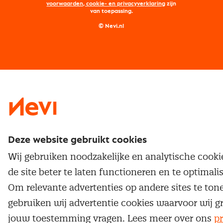
Maatwerk
Nevi PMI®
voorwaarden, cookie- en privacyverklaring
zijn
van toepassing.
Supply management
Examens
Inkoop vacatures
© Nevi.nl
Vrijstellingen
Opzeggen lidmaatschap
Traineeship
Nevi 1
Nevi 2
Deze website gebruikt cookies
Wij gebruiken noodzakelijke en analytische cook
de site beter te laten functioneren en te optimali
Om relevante advertenties op andere sites te ton
gebruiken wij advertentie cookies waarvoor wij g
jouw toestemming vragen. Lees meer over ons
pr