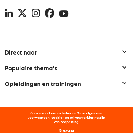
LinkedIn
X
Instagram
Facebook
YouTube
Direct naar
Service & contact
Populaire thema's
Over inkoop
Aanbesteden
Opleidingen en trainingen
Netwerk en communities
Contractmanagement
Trainingen
Aanmelden nieuwsbrief
Kostenmanagement
Opleidingen
Word lid van Nevi
Onderhandelen
Cookievoorkeuren beheren
Onze
algemene
Maatwerk
Nevi PMI®
voorwaarden, cookie- en privacyverklaring
zijn
van toepassing.
Supply management
Examens
Inkoop vacatures
© Nevi.nl