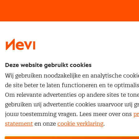
Vrijstellingen
Opzeggen lidmaatschap
Traineeship
Nevi 1
Nevi 2
Deze website gebruikt cookies
Wij gebruiken noodzakelijke en analytische cook
de site beter te laten functioneren en te optimali
Om relevante advertenties op andere sites te ton
gebruiken wij advertentie cookies waarvoor wij g
jouw toestemming vragen. Lees meer over ons
pr
statement
en onze
cookie verklaring
.