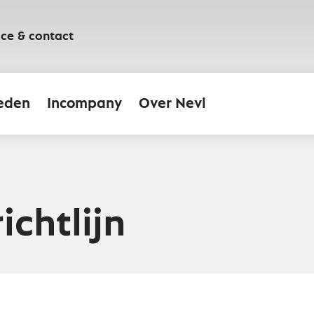
ice & contact
eden
Incompany
Over Nevi
chtlijn