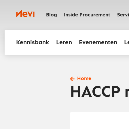
Ga
naar
Nevi
inhoud
Blog
Inside Procurement
Serv
Kennisbank
Leren
Evenementen
L
Home
HACCP ri