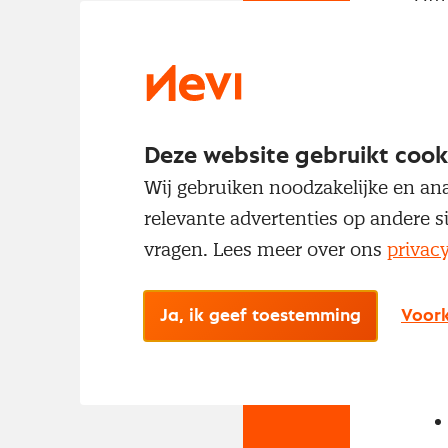
met
Deze website gebruikt cook
Wij gebruiken noodzakelijke en ana
relevante advertenties op andere s
vragen. Lees meer over ons
privac
No
Met
Ja, ik geef toestemming
Voork