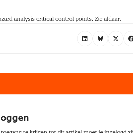
zard analysis critical control points. Zie aldaar.
loggen
oegang te krijgen tot dit artikel moet je ingelogd zi