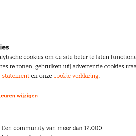
 je Nevi account.
Inloggen
ies
lytische cookies om de site beter te laten functio
ites te tonen, gebruiken wij advertentie cookies w
y statement
en onze
cookie verklaring
.
g geen Nevi account?
 een Nevi account krijg je gratis toegang tot:
euren wijzigen
Een online platform speciaal voor inkopers en
geïnteresseerden in het inkoopvak
Een community van meer dan 12.000