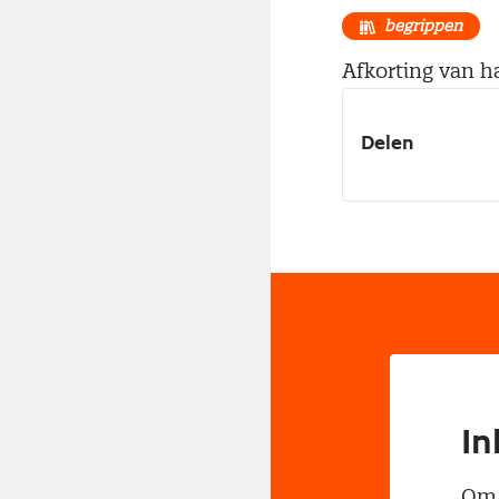
begrippen
Afkorting van ha
Delen
In
Om t