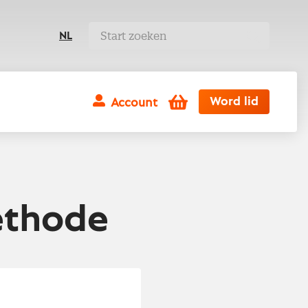
NL
Winkelwagen
Word lid
Account
ethode