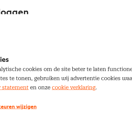
loggen
oegang te krijgen tot dit artikel moet je ingelogd zi
 je Nevi account.
ies
Inloggen
lytische cookies om de site beter te laten functio
ites te tonen, gebruiken wij advertentie cookies w
y statement
en onze
cookie verklaring
.
g geen Nevi account?
euren wijzigen
 een Nevi account krijg je gratis toegang tot: