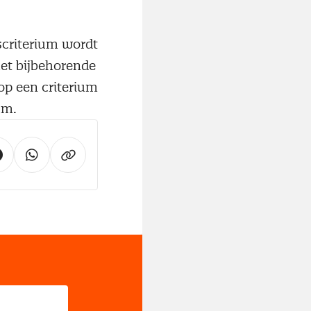
scriterium wordt
het bijbehorende
op een criterium
um.