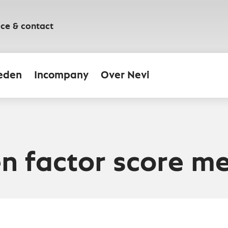
ice & contact
eden
Incompany
Over Nevi
 factor score m