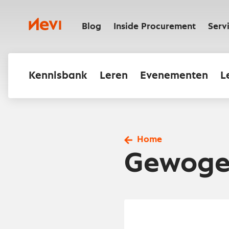
Ga
naar
Nevi
inhoud
Blog
Inside Procurement
Serv
Kennisbank
Leren
Evenementen
L
Home
Gewogen