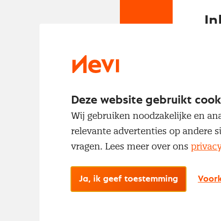
In
Om t
met
Deze website gebruikt cook
Wij gebruiken noodzakelijke en ana
relevante advertenties op andere s
vragen. Lees meer over ons
privac
No
Ja, ik geef toestemming
Voork
Met