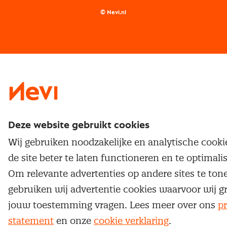
Supply management
Examens
Inkoop vacatures
© Nevi.nl
Vrijstellingen
Opzeggen lidmaatschap
Traineeship
Nevi 1
Nevi 2
Deze website gebruikt cookies
Wij gebruiken noodzakelijke en analytische cook
de site beter te laten functioneren en te optimali
Om relevante advertenties op andere sites te ton
gebruiken wij advertentie cookies waarvoor wij g
jouw toestemming vragen. Lees meer over ons
pr
statement
en onze
cookie verklaring
.