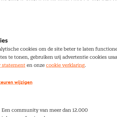
 je Nevi account.
Inloggen
ies
lytische cookies om de site beter te laten functio
ites te tonen, gebruiken wij advertentie cookies w
y statement
en onze
cookie verklaring
.
g geen Nevi account?
 een Nevi account krijg je gratis toegang tot:
euren wijzigen
Een online platform speciaal voor inkopers en
geïnteresseerden in het inkoopvak
Een community van meer dan 12.000