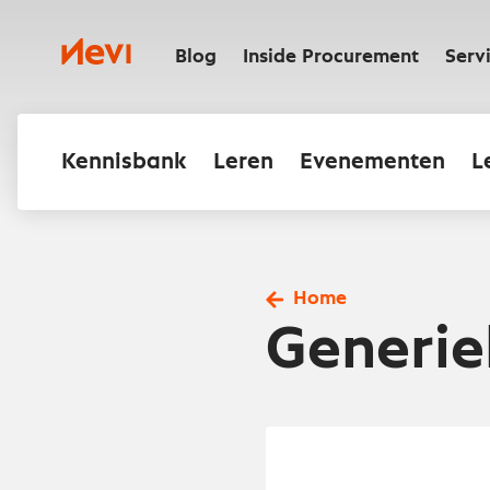
Ga
naar
Nevi
inhoud
Blog
Inside Procurement
Serv
Kennisbank
Leren
Evenementen
L
Home
Generie