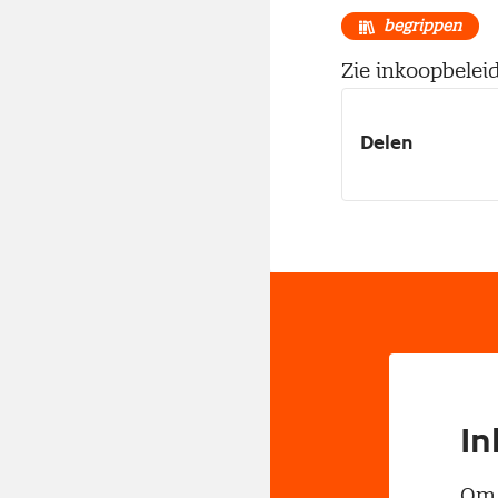
begrippen
Zie inkoopbeleid
Delen
In
Om t