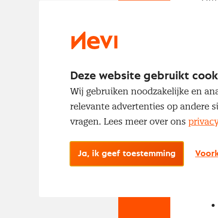
met
Deze website gebruikt cook
Wij gebruiken noodzakelijke en ana
relevante advertenties op andere s
vragen. Lees meer over ons
privac
No
Met
Ja, ik geef toestemming
Voork