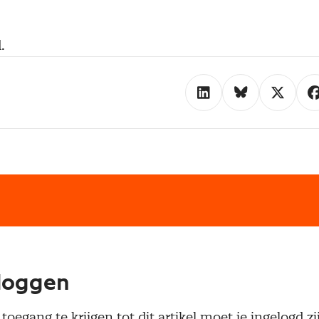
.
loggen
oegang te krijgen tot dit artikel moet je ingelogd zi