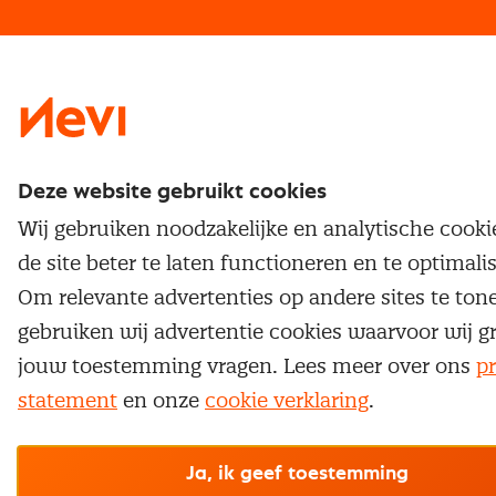
Traineeship
Nevi 1
Nevi 2
Deze website gebruikt cookies
Wij gebruiken noodzakelijke en analytische cook
de site beter te laten functioneren en te optimali
Om relevante advertenties op andere sites te ton
gebruiken wij advertentie cookies waarvoor wij g
jouw toestemming vragen. Lees meer over ons
pr
statement
en onze
cookie verklaring
.
Ja, ik geef toestemming