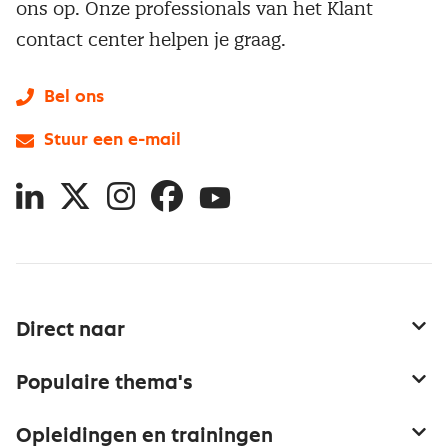
ons op. Onze professionals van het Klant
contact center helpen je graag.
Bel ons
Stuur een e-mail
LinkedIn
X
Instagram
Facebook
YouTube
Direct naar
Service & contact
Populaire thema's
Over inkoop
Aanbesteden
Opleidingen en trainingen
Netwerk en communities