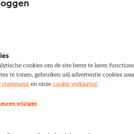
loggen
oegang te krijgen tot dit artikel moet je ingelogd zi
 je Nevi account.
Inloggen
ies
lytische cookies om de site beter te laten functio
ites te tonen, gebruiken wij advertentie cookies w
y statement
en onze
cookie verklaring
.
g geen Nevi account?
euren wijzigen
 een Nevi account krijg je gratis toegang tot:
Een online platform speciaal voor inkopers en