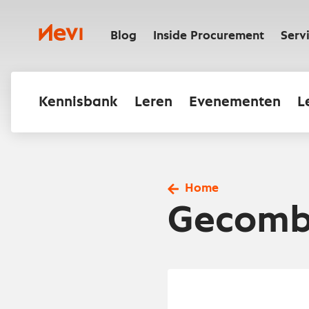
Ga
naar
Nevi
inhoud
Blog
Inside Procurement
Serv
Kennisbank
Leren
Evenementen
L
Home
Gecomb