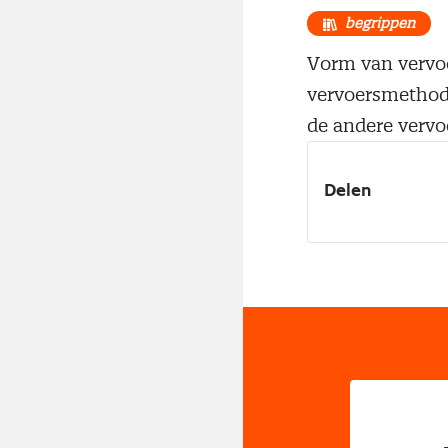
begrippen
Vorm van vervoe
vervoersmethode
de andere verv
Delen