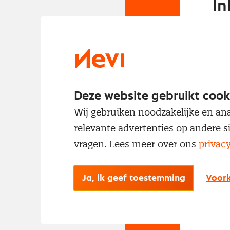
In
Om t
met
Deze website gebruikt cook
Wij gebruiken noodzakelijke en ana
relevante advertenties op andere s
vragen. Lees meer over ons
privac
No
Ja, ik geef toestemming
Voork
Met