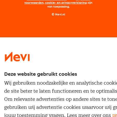
Maatwerk
Nevi PMI®
voorwaarden, cookie- en privacyverklaring
zijn
van toepassing.
Supply management
Examens
Inkoop vacatures
© Nevi.nl
Vrijstellingen
Opzeggen lidmaatschap
Traineeship
Nevi 1
Nevi 2
Deze website gebruikt cookies
Wij gebruiken noodzakelijke en analytische cook
de site beter te laten functioneren en te optimali
Om relevante advertenties op andere sites te ton
gebruiken wij advertentie cookies waarvoor wij g
jouw toestemming vragen. Lees meer over ons
pr