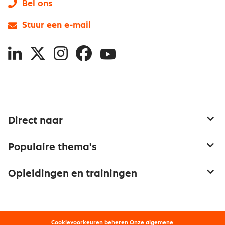
Bel ons
Stuur een e-mail
LinkedIn
X
Instagram
Facebook
YouTube
Direct naar
Service & contact
Populaire thema's
Over inkoop
Aanbesteden
Opleidingen en trainingen
Netwerk en communities
Contractmanagement
Trainingen
Aanmelden nieuwsbrief
Kostenmanagement
Opleidingen
Word lid van Nevi
Onderhandelen
Cookievoorkeuren beheren
Onze
algemene