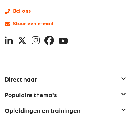
Bel ons
Stuur een e-mail
LinkedIn
X
Instagram
Facebook
YouTube
Direct naar
Service & contact
Populaire thema's
Over inkoop
Aanbesteden
Opleidingen en trainingen
Netwerk en communities
Contractmanagement
Trainingen
Aanmelden nieuwsbrief
Kostenmanagement