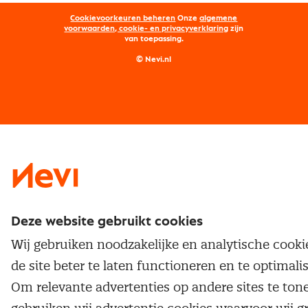
Opleidingen
Word lid van Nevi
Onderhandelen
Cookievoorkeuren beheren
Onze
algemene
Maatwerk
Nevi PMI®
voorwaarden, cookie- en privacyverklaring
zijn
van toepassing.
Supply management
Examens
Inkoop vacatures
© Nevi.nl
Vrijstellingen
Opzeggen lidmaatschap
Traineeship
Nevi 1
Nevi 2
Deze website gebruikt cookies
Wij gebruiken noodzakelijke en analytische cook
de site beter te laten functioneren en te optimali
Om relevante advertenties op andere sites te ton