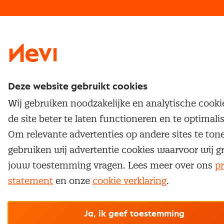
Traineeship
Nevi 1
Nevi 2
Deze website gebruikt cookies
Wij gebruiken noodzakelijke en analytische cook
de site beter te laten functioneren en te optimali
Om relevante advertenties op andere sites te ton
gebruiken wij advertentie cookies waarvoor wij g
jouw toestemming vragen. Lees meer over ons
pr
statement
en onze
cookie verklaring
.
Ja, ik geef toestemming