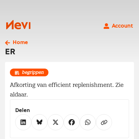
Ga
naar
inhoud
Nevi
Account
Home
ER
begrippen
Afkorting van efficient replenishment. Zie
aldaar.
Delen