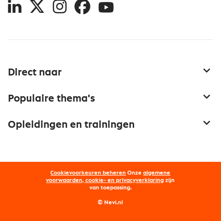
LinkedIn
X
Instagram
Facebook
YouTube
Direct naar
Service & contact
Populaire thema's
Over inkoop
Aanbesteden
Opleidingen en trainingen
Netwerk en communities
Contractmanagement
Trainingen
Aanmelden nieuwsbrief
Kostenmanagement
Opleidingen
Word lid van Nevi
Onderhandelen
Cookievoorkeuren beheren
Onze
algemene
Maatwerk
Nevi PMI®
voorwaarden, cookie- en privacyverklaring
zijn
van toepassing.
Supply management
Examens
Inkoop vacatures
© Nevi.nl
Vrijstellingen
Opzeggen lidmaatschap