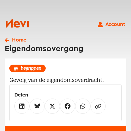
Ga
naar
inhoud
Nevi
Account
Home
Eigendomsovergang
begrippen
Gevolg van de eigendomsoverdracht.
Delen