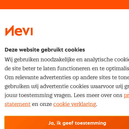
Traineeship
Nevi 1
Nevi 2
Deze website gebruikt cookies
Wij gebruiken noodzakelijke en analytische cook
de site beter te laten functioneren en te optimali
Om relevante advertenties op andere sites te ton
gebruiken wij advertentie cookies waarvoor wij g
jouw toestemming vragen. Lees meer over ons
pr
statement
en onze
cookie verklaring
.
Ja, ik geef toestemming