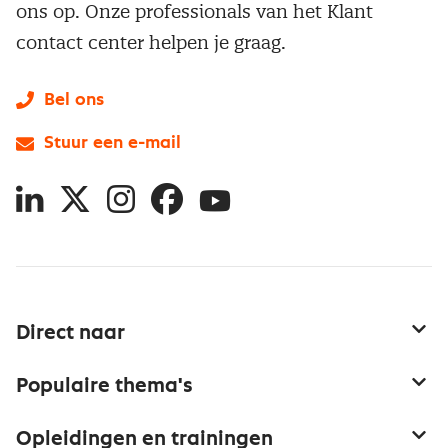
ons op. Onze professionals van het Klant
contact center helpen je graag.
Bel ons
Stuur een e-mail
LinkedIn
X
Instagram
Facebook
YouTube
Direct naar
Service & contact
Populaire thema's
Over inkoop
Aanbesteden
Opleidingen en trainingen
Netwerk en communities