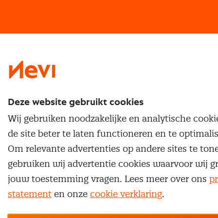
Vrijstellingen
Opzeggen lidmaatschap
Traineeship
Nevi 1
Nevi 2
Deze website gebruikt cookies
Wij gebruiken noodzakelijke en analytische cook
de site beter te laten functioneren en te optimali
Om relevante advertenties op andere sites te ton
gebruiken wij advertentie cookies waarvoor wij g
jouw toestemming vragen. Lees meer over ons
pr
statement
en onze
cookie verklaring
.