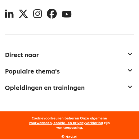
LinkedIn
X
Instagram
Facebook
YouTube
Direct naar
Service & contact
Populaire thema's
Over inkoop
Aanbesteden
Opleidingen en trainingen
Netwerk en communities
Contractmanagement
Trainingen
Aanmelden nieuwsbrief
Kostenmanagement
Opleidingen
Word lid van Nevi
Onderhandelen
Cookievoorkeuren beheren
Onze
algemene
Maatwerk
Nevi PMI®
voorwaarden, cookie- en privacyverklaring
zijn
van toepassing.
Supply management
Examens
Inkoop vacatures
© Nevi.nl