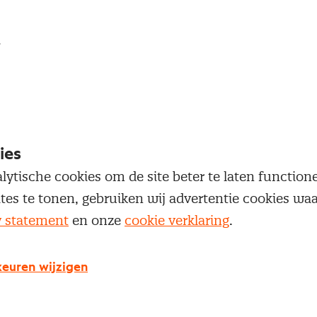
loggen
oegang te krijgen tot dit artikel moet je ingelogd zi
 je Nevi account.
ies
Inloggen
lytische cookies om de site beter te laten functio
ites te tonen, gebruiken wij advertentie cookies w
y statement
en onze
cookie verklaring
.
euren wijzigen
g geen Nevi account?
 een Nevi account krijg je gratis toegang tot: