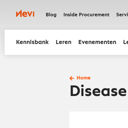
Ga
naar
Nevi
inhoud
Blog
Inside Procurement
Serv
Kennisbank
Leren
Evenementen
L
Home
Diseas