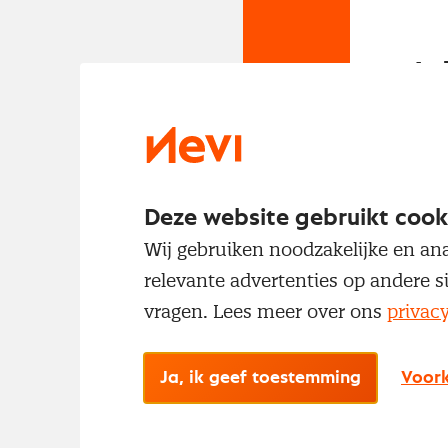
In
Om t
met
Deze website gebruikt cook
Wij gebruiken noodzakelijke en ana
relevante advertenties op andere s
vragen. Lees meer over ons
privac
Ja, ik geef toestemming
Voork
No
Met