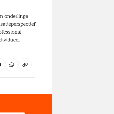
an onderlinge
atie­perspectief
ofessional
dividueel