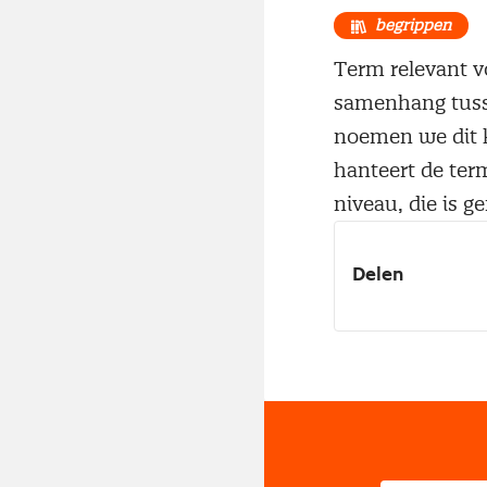
begrippen
Term relevant v
samenhang tusse
noemen we dit k
hanteert de ter
niveau, die is g
Delen